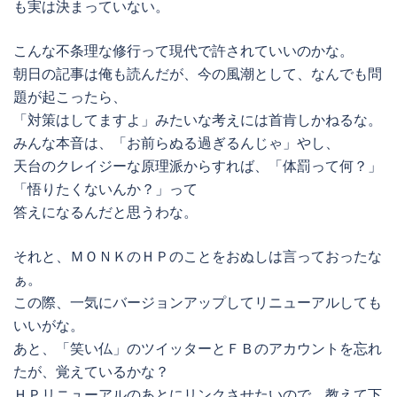
も実は決まっていない。
こんな不条理な修行って現代で許されていいのかな。
朝日の記事は俺も読んだが、今の風潮として、なんでも問
題が起こったら、
「対策はしてますよ」みたいな考えには首肯しかねるな。
みんな本音は、「お前らぬる過ぎるんじゃ」やし、
天台のクレイジーな原理派からすれば、「体罰って何？」
「悟りたくないんか？」って
答えになるんだと思うわな。
それと、ＭＯＮＫのＨＰのことをおぬしは言っておったな
ぁ。
この際、一気にバージョンアップしてリニューアルしても
いいがな。
あと、「笑い仏」のツイッターとＦＢのアカウントを忘れ
たが、覚えているかな？
ＨＰリニューアルのあとにリンクさせたいので、教えて下