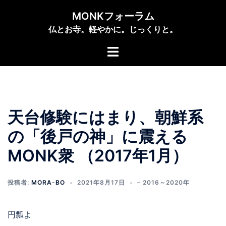
コ
MONKフォーラム
ン
仏とお寺。軽やかに。じっくりと。
テ
ン
ト
ツ
グ
へ
ル
ス
メ
キ
ニ
ッ
天台修験にはまり、朝鮮系
ュ
プ
ー
の「後戸の神」に震える
MONK衆 （2017年1月）
投稿者:
MORA-BO
2021年8月17日
– 2016～2020年
円瓢よ