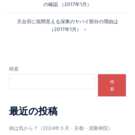
の確認 （2017年1月）
ナ
ビ
天台宗に垣間見える深奥のヤバイ部分の理由は
ゲ
（2017年1月）
ー
シ
ョ
ン
検索
検
索
最近の投稿
病は気から？（2024年５月・京都・清聚禅院）