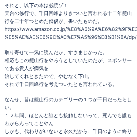
それと、以下の本は必読ゾ！
天台の修行で、千日回峰よりきついと言われる十二年籠山
行を二十年つとめた僧侶が、書いたものだ。
https://www.amazon.co.jp/%E8%A6%9A%E6%82%9F%
%E5%AE%AE%E6%9C%AC%E7%A5%96%E8%B1%8A/dp/
取り寄せて一気に読んだが、すさまじかった。
相応もこの籠山行をやろうとしていたのだが、スポンサー
である貴人が病気を
治してくれときたので、やむなく下山。
それで千日回峰行を考えついたとも言われている。
なんせ、昔は籠山行のカテゴリーの１つが千日だったらし
い。
１２年間、ほとんど誰とも接触しないって、死んでも誰も
わからんってことやん！
しかも、代わりがいないと永久だから、千日のように終り