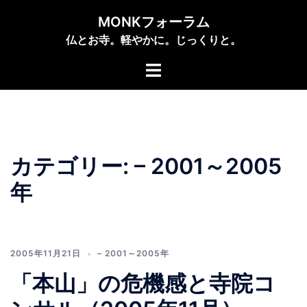
コ
MONKフォーラム
ン
仏とお寺。軽やかに。じっくりと。
テ
ン
ト
ツ
グ
へ
ル
ス
メ
キ
ニ
ッ
ュ
カテゴリー:
– 2001～2005
プ
ー
年
2005年11月21日
– 2001～2005年
「本山」の危機感と寺院コ