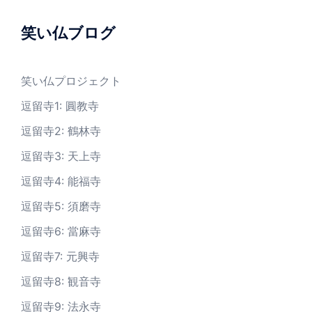
笑い仏ブログ
笑い仏プロジェクト
逗留寺1: 圓教寺
逗留寺2: 鶴林寺
逗留寺3: 天上寺
逗留寺4: 能福寺
逗留寺5: 須磨寺
逗留寺6: 當麻寺
逗留寺7: 元興寺
逗留寺8: 観音寺
逗留寺9: 法永寺