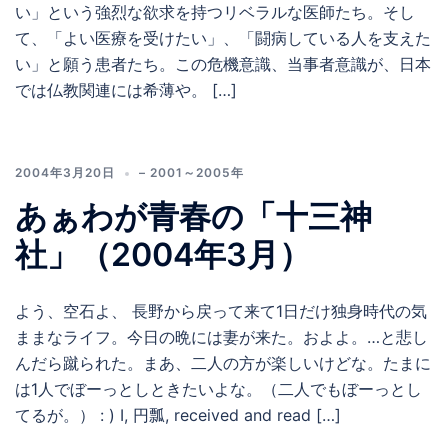
い」という強烈な欲求を持つリベラルな医師たち。そし
て、「よい医療を受けたい」、「闘病している人を支えた
い」と願う患者たち。この危機意識、当事者意識が、日本
では仏教関連には希薄や。 […]
2004年3月20日
– 2001～2005年
あぁわが青春の「十三神
社」（2004年3月）
よう、空石よ、 長野から戻って来て1日だけ独身時代の気
ままなライフ。今日の晩には妻が来た。およよ。…と悲し
んだら蹴られた。まあ、二人の方が楽しいけどな。たまに
は1人でぼーっとしときたいよな。（二人でもぼーっとし
てるが。） : ) I, 円瓢, received and read […]