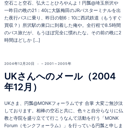
空石こと空石、弘大ことひろやんよ！円瓢@埼玉所沢や
一昨日の晩の21：40に大阪梅田のJRバスターミナルを出
た夜行バスに乗り、昨日の朝6：10に西武鉄道（もうすぐ
買収？）所沢駅の東口に到着した俺や。全行程で8.5時間
のバス旅だが、もうほぼ完全に慣れたな。その前の晩に2
時間ほどしか […]
2004年12月20日
– 2001～2005年
UKさんへのメール（2004
年12月）
UKさま、円瓢@MONKフォーラムです 合掌 大変ご無沙汰
しております。相棒の空石と共に、色々と自分らなりに仏
教と寺院を盛り立てて行こうなんて活動を行う「MONK
Forum（モンクフォーラム）」を行っている円瓢と申しま