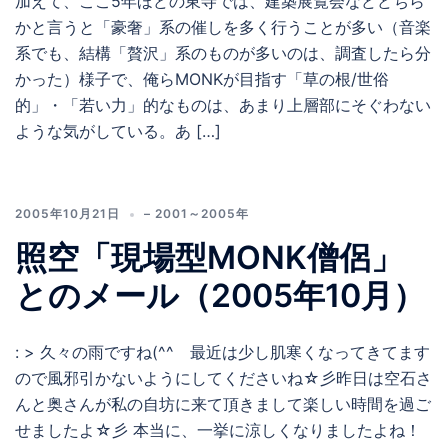
加えて、ここ5年ほどの東寺では、建築展覧会などどちら
かと言うと「豪奢」系の催しを多く行うことが多い（音楽
系でも、結構「贅沢」系のものが多いのは、調査したら分
かった）様子で、俺らMONKが目指す「草の根/世俗
的」・「若い力」的なものは、あまり上層部にそぐわない
ような気がしている。あ […]
2005年10月21日
– 2001～2005年
照空「現場型MONK僧侶」
とのメール（2005年10月）
: > 久々の雨ですね(^^ゞ最近は少し肌寒くなってきてます
ので風邪引かないようにしてくださいね☆彡昨日は空石さ
んと奥さんが私の自坊に来て頂きまして楽しい時間を過ご
せましたよ☆彡 本当に、一挙に涼しくなりましたよね！