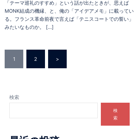
「テーマ巡礼のすすめ」という話が出たときが、思えば
MONK結成の機縁、と、俺の「アイデアメモ」に載ってい
る。フランス革命前夜で言えば「テニスコートでの誓い」
みたいなものか。 […]
投
1
2
>
稿
の
ペ
ー
ジ
検索
送
検
り
索