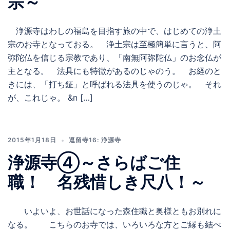
宗～
浄源寺はわしの福島を目指す旅の中で、はじめての浄土
宗のお寺となっておる。 浄土宗は至極簡単に言うと、阿
弥陀仏を信じる宗教であり、「南無阿弥陀仏」のお念仏が
主となる。 法具にも特徴があるのじゃのう。 お経のと
きには、「打ち鉦」と呼ばれる法具を使うのじゃ。 それ
が、これじゃ。 &n […]
2015年1月18日
逗留寺16: 浄源寺
浄源寺④～さらばご住
職！ 名残惜しき尺八！～
いよいよ、お世話になった森住職と奥様ともお別れに
なる。 こちらのお寺では、いろいろな方とご縁も結べ