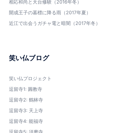
相応和尚と天台修験（2016年冬）
開成王子の墓標に降る雨（2017年夏）
近江で出会うガチャ電と暗闇（2017年冬）
笑い仏ブログ
笑い仏プロジェクト
逗留寺1: 圓教寺
逗留寺2: 鶴林寺
逗留寺3: 天上寺
逗留寺4: 能福寺
逗留寺5: 須磨寺