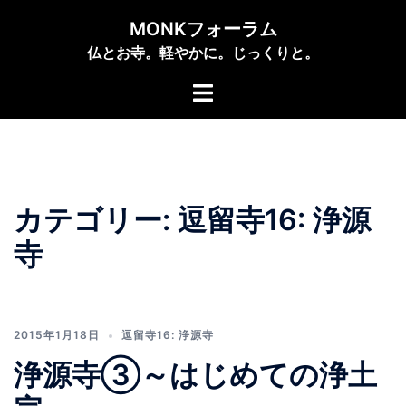
コ
MONKフォーラム
ン
仏とお寺。軽やかに。じっくりと。
テ
ン
ト
ツ
グ
へ
ル
ス
メ
キ
ニ
ッ
ュ
カテゴリー:
逗留寺16: 浄源
プ
ー
寺
2015年1月18日
逗留寺16: 浄源寺
浄源寺③～はじめての浄土