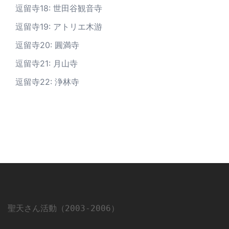
逗留寺18: 世田谷観音寺
逗留寺19: アトリエ木游
逗留寺20: 圓満寺
逗留寺21: 月山寺
逗留寺22: 浄林寺
聖天さん活動（2003-2006）