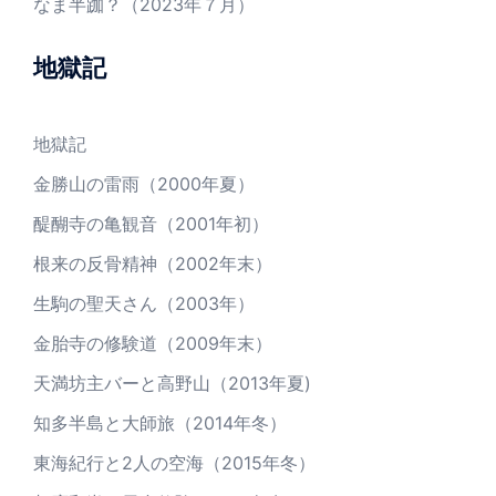
なま半跏？（2023年７月）
地獄記
地獄記
金勝山の雷雨（2000年夏）
醍醐寺の亀観音（2001年初）
根来の反骨精神（2002年末）
生駒の聖天さん（2003年）
金胎寺の修験道（2009年末）
天満坊主バーと高野山（2013年夏)
知多半島と大師旅（2014年冬）
東海紀行と2人の空海（2015年冬）