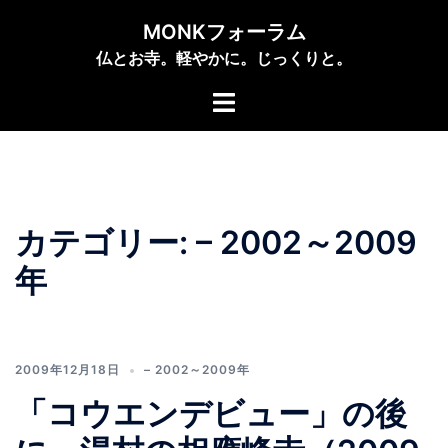
コ
MONKフォーラム
ン
仏とお寺。軽やかに。じっくりと。
テ
ン
ト
ツ
グ
へ
ル
ス
メ
キ
ニ
ッ
ュ
カテゴリー:
– 2002～2009
プ
ー
年
2009年12月18日
– 2002～2009年
「コウエンデビュー」の後