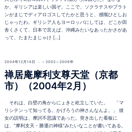
か、ギリシアは楽しい国ぞ。ここで、ソクラテスやプラト
ンがまじでディアロゴスしてたかと思うと、感慨ひとしお
じゃったわ。ギリシア人もヨーロッパにしては、どこか田
舎くさくて、日本で言えば、沖縄みたいなあったかさがあ
って、たまたまじゃけ […]
2004年12月14日
– 2002～2009年
禅居庵摩利支尊天堂（京都
市）（2004年2月）
それは、白壁の角からにょきと屹立していた。 「マ
リシテンって知ってる。かげろうの神さんなんよ。」 彼
女の説明は、摩訶不思議であった。突き出した看板に
は、”摩利支天・勝運の神様”みたいなことが書いてある。