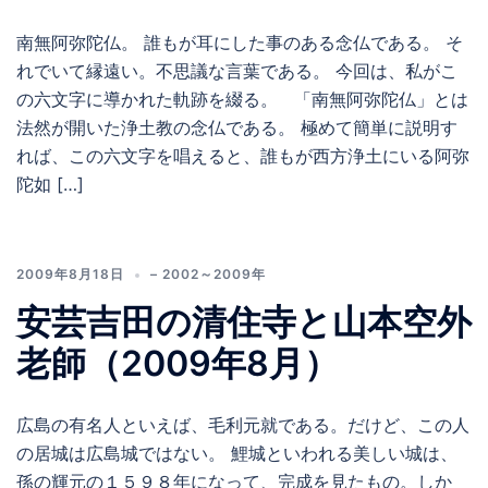
南無阿弥陀仏。 誰もが耳にした事のある念仏である。 そ
れでいて縁遠い。不思議な言葉である。 今回は、私がこ
の六文字に導かれた軌跡を綴る。 「南無阿弥陀仏」とは
法然が開いた浄土教の念仏である。 極めて簡単に説明す
れば、この六文字を唱えると、誰もが西方浄土にいる阿弥
陀如 […]
2009年8月18日
– 2002～2009年
安芸吉田の清住寺と山本空外
老師（2009年8月）
広島の有名人といえば、毛利元就である。だけど、この人
の居城は広島城ではない。 鯉城といわれる美しい城は、
孫の輝元の１５９８年になって、完成を見たもの。しか