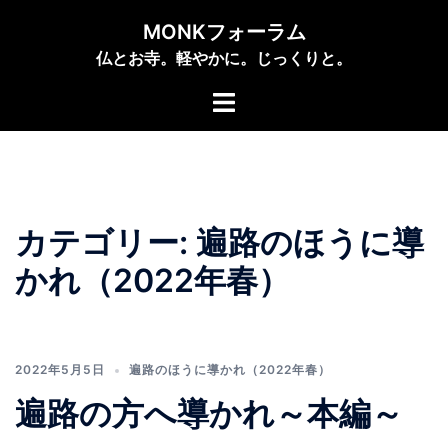
コ
MONKフォーラム
ン
仏とお寺。軽やかに。じっくりと。
テ
ン
ト
ツ
グ
へ
ル
ス
メ
キ
ニ
ッ
ュ
カテゴリー:
遍路のほうに導
プ
ー
かれ（2022年春）
2022年5月5日
遍路のほうに導かれ（2022年春）
遍路の方へ導かれ～本編～