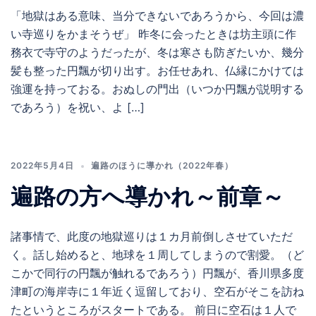
「地獄はある意味、当分できないであろうから、今回は濃
い寺巡りをかまそうぜ」 昨冬に会ったときは坊主頭に作
務衣で寺守のようだったが、冬は寒さも防ぎたいか、幾分
髪も整った円飄が切り出す。お任せあれ、仏縁にかけては
強運を持っておる。おぬしの門出（いつか円飄が説明する
であろう）を祝い、よ […]
2022年5月4日
遍路のほうに導かれ（2022年春）
遍路の方へ導かれ～前章～
諸事情で、此度の地獄巡りは１カ月前倒しさせていただ
く。話し始めると、地球を１周してしまうので割愛。（ど
こかで同行の円飄が触れるであろう）円飄が、香川県多度
津町の海岸寺に１年近く逗留しており、空石がそこを訪ね
たというところがスタートである。 前日に空石は１人で