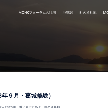
MONKフォーラムの説明
地獄記
町の巡礼地
M
3年９月・葛城修験）
22～2025年
、
戒よりはじめよ
、
町の巡礼地