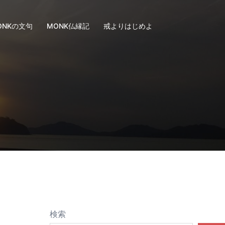
ONKの文句
MONK仏縁記
戒よりはじめよ
検索