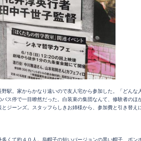
野駅。家からかなり遠いので友人宅から参加した。「どんな
のバス停で一目瞭然だった。白装束の集団なんて、修験者のほ
装とジーンズ。スタッフらしきお姉様から、参加費と引き替え
多くて約４０人。烏帽子の短いバージョンの黒い帽子、ポン