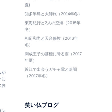
夏)
知多半島と大師旅（2014年冬）
東海紀行と2人の空海（2015年
冬）
相応和尚と天台修験（2016年
冬）
開成王子の墓標に降る雨（2017
年夏）
近江で出会うガチャ電と暗闇
人が
（2017年冬）
かに
にお
笑い仏ブログ
ポン