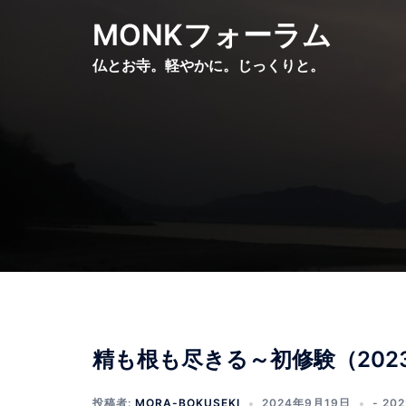
コ
MONKフォーラム
ン
テ
仏とお寺。軽やかに。じっくりと。
ン
ツ
へ
ス
キ
ッ
プ
精も根も尽きる～初修験（202
投稿者:
MORA-BOKUSEKI
2024年9月19日
- 20