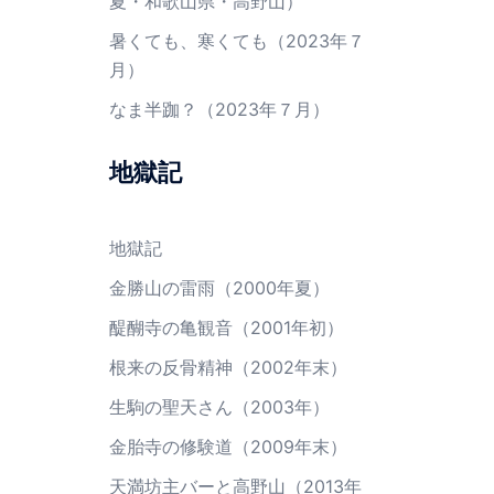
夏・和歌山県・高野山）
暑くても、寒くても（2023年７
月）
なま半跏？（2023年７月）
地獄記
地獄記
金勝山の雷雨（2000年夏）
醍醐寺の亀観音（2001年初）
根来の反骨精神（2002年末）
生駒の聖天さん（2003年）
金胎寺の修験道（2009年末）
天満坊主バーと高野山（2013年