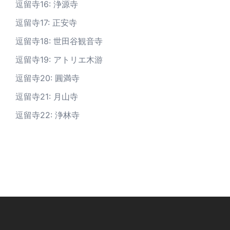
逗留寺16: 浄源寺
逗留寺17: 正安寺
逗留寺18: 世田谷観音寺
逗留寺19: アトリエ木游
逗留寺20: 圓満寺
逗留寺21: 月山寺
逗留寺22: 浄林寺