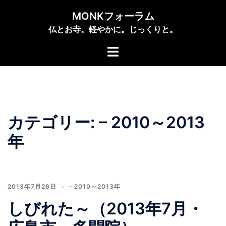
コ
MONKフォーラム
ン
仏とお寺。軽やかに。じっくりと。
テ
ン
ト
ツ
グ
へ
ル
ス
メ
キ
ニ
ッ
ュ
カテゴリー:
– 2010～2013
プ
ー
年
2013年7月26日
– 2010～2013年
しびれた～（2013年7月・