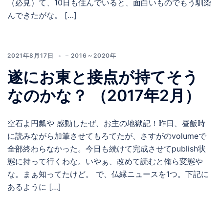
（必見）て、10日も住んでいると、面白いものでもう馴染
んできたがな。 […]
2021年8月17日
– 2016～2020年
遂にお東と接点が持てそう
なのかな？ （2017年2月）
空石よ円瓢や 感動したぜ、お主の地獄記！昨日、昼飯時
に読みながら加筆させてもろてたが、さすがのvolumeで
全部終わらなかった。今日も続けて完成させてpublish状
態に持って行くわな。いやぁ、改めて読むと俺ら変態や
な。まぁ知ってたけど。 で、仏縁ニュースを1つ。下記に
あるように […]