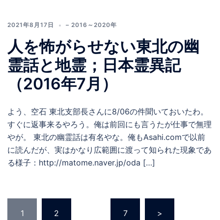
2021年8月17日
– 2016～2020年
人を怖がらせない東北の幽
霊話と地霊；日本霊異記
（2016年7月）
よう、空石 東北支部長さんに8/06の件聞いておいたわ。
すぐに返事来るやろう。俺は前回にも言うたが仕事で無理
やが。 東北の幽霊話は有名やな。俺もAsahi.comで以前
に読んだが、実はかなり広範囲に渡って知られた現象であ
る様子：http://matome.naver.jp/oda […]
投
1
2
…
7
>
稿