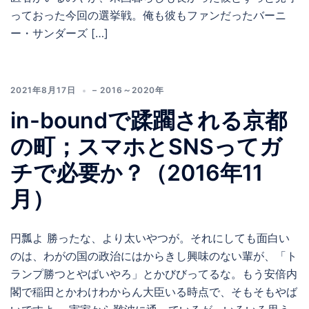
っておった今回の選挙戦。俺も彼もファンだったバーニ
ー・サンダーズ […]
2021年8月17日
– 2016～2020年
in-boundで蹂躙される京都
の町；スマホとSNSってガ
チで必要か？（2016年11
月）
円瓢よ 勝ったな、より太いやつが。それにしても面白い
のは、わがの国の政治にはからきし興味のない輩が、「ト
ランプ勝つとやばいやろ」とかびびってるな。もう安倍内
閣で稲田とかわけわからん大臣いる時点で、そもそもやば