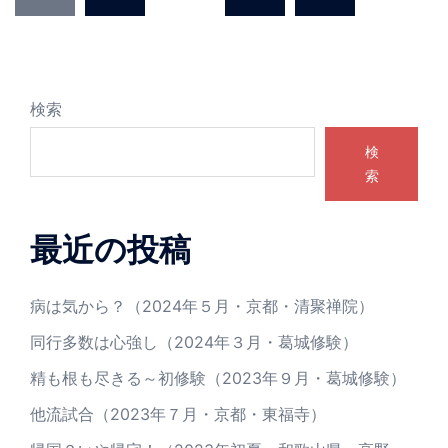
の
ペ
ー
ジ
検索
送
検
り
索
最近の投稿
病は気から？（2024年５月・京都・清聚禅院）
同行多数は心強し（2024年３月・葛城修験）
精も根も尽きる～初修験（2023年９月・葛城修験）
他流試合（2023年７月・京都・東福寺）