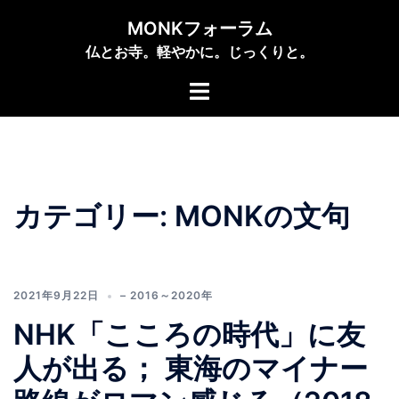
コ
MONKフォーラム
ン
仏とお寺。軽やかに。じっくりと。
テ
ン
ト
ツ
グ
へ
ル
ス
メ
キ
ニ
ッ
ュ
カテゴリー:
MONKの文句
プ
ー
2021年9月22日
– 2016～2020年
NHK「こころの時代」に友
人が出る； 東海のマイナー