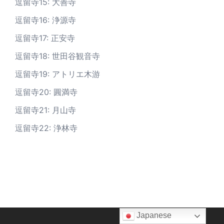
逗留寺15: 大善寺
逗留寺16: 浄源寺
逗留寺17: 正安寺
逗留寺18: 世田谷観音寺
逗留寺19: アトリエ木游
逗留寺20: 圓満寺
逗留寺21: 月山寺
逗留寺22: 浄林寺
Japanese