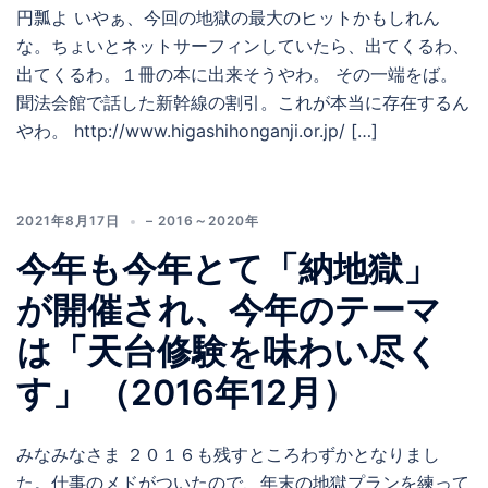
円瓢よ いやぁ、今回の地獄の最大のヒットかもしれん
な。ちょいとネットサーフィンしていたら、出てくるわ、
出てくるわ。１冊の本に出来そうやわ。 その一端をば。
聞法会館で話した新幹線の割引。これが本当に存在するん
やわ。 http://www.higashihonganji.or.jp/ […]
2021年8月17日
– 2016～2020年
今年も今年とて「納地獄」
が開催され、今年のテーマ
は「天台修験を味わい尽く
す」 （2016年12月）
みなみなさま ２０１６も残すところわずかとなりまし
た。仕事のメドがついたので、年末の地獄プランを練って