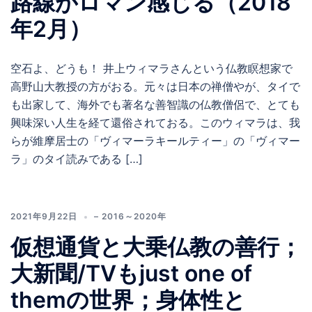
路線がロマン感じる（2018
年2月）
空石よ、どうも！ 井上ウィマラさんという仏教瞑想家で
高野山大教授の方がおる。元々は日本の禅僧やが、タイで
も出家して、海外でも著名な善智識の仏教僧侶で、とても
興味深い人生を経て還俗されておる。このウィマラは、我
らが維摩居士の「ヴィマーラキールティー」の「ヴィマー
ラ」のタイ読みである […]
2021年9月22日
– 2016～2020年
仮想通貨と大乗仏教の善行；
大新聞/TVもjust one of
themの世界；身体性と