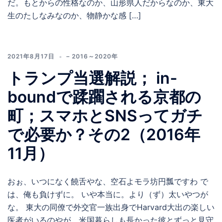
だ。もとからの性格なのか、山形県人だからなのか、東大
生のたしなみなのか、物静かな感 […]
2021年8月17日
– 2016～2020年
トランプ当選解説； in-
boundで蹂躙される京都の
町；スマホとSNSってガチ
で必要か？その2（2016年
11月）
おぉ、いつになく饒舌やな、空石よモラ坊円瓢ですわ で
は、俺も負けずに。 いや本当に。より（ず）太いやつが
な。 東大の同僚で外交官一族出身でHarvard大出の楽しい
医者がいるのやが、米国暮らしも長かった彼とずっと見守