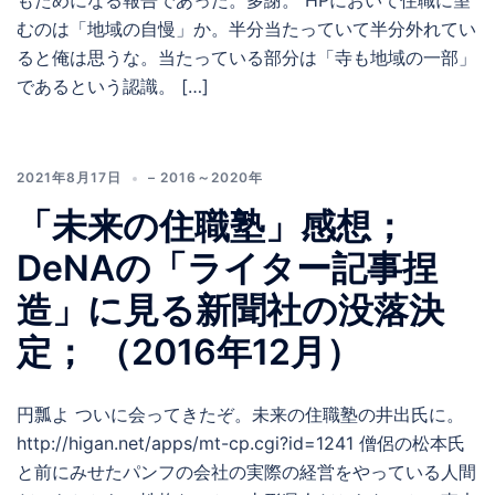
もためになる報告であった。多謝。 HPにおいて住職に望
むのは「地域の自慢」か。半分当たっていて半分外れてい
ると俺は思うな。当たっている部分は「寺も地域の一部」
であるという認識。 […]
2021年8月17日
– 2016～2020年
「未来の住職塾」感想；
DeNAの「ライター記事捏
造」に見る新聞社の没落決
定； （2016年12月）
円瓢よ ついに会ってきたぞ。未来の住職塾の井出氏に。
http://higan.net/apps/mt-cp.cgi?id=1241 僧侶の松本氏
と前にみせたパンフの会社の実際の経営をやっている人間