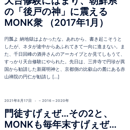
天台修験にはまり、朝鮮系
の「後戸の神」に震える
MONK衆 （2017年1月）
円瓢よ 納地獄はよかったな。あれから、書き起こそうと
したが、ネタが途中からあふれてきて一向に進まない。ま
た、千日回峰の酒井さんのアーカイブとか見てしもうて、
すっかり天台修験にやられた。先日は、三井寺で円珍が異
国から勧請した新羅明神と、京都側の比叡山の麓にある赤
山禅院の円仁が勧請し […]
2021年8月17日
– 2016～2020年
門徒すげぇぜ…その2と、
MONKも毎年末すげぇぜ…