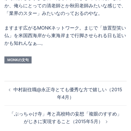
か、俺らにとっての清老師とか秋田老師みたいな感じで、
「業界のスター」みたいなのっておるのやな。
ますます広がるMONKネットワーク。まじで「放置型笑い
仏」を米国西海岸から東海岸まで行脚させられる日も近い
かも知れんなぁ…。
MONKの文句
投
中村副住職@永正寺とても優秀な方で嬉しい（2015
稿
年4月）
ナ
ビ
「ぶっちゃけ寺」考と高校時の妄想「複眼のすすめ」
ゲ
がじきに実現すること（2015年5月）
ー