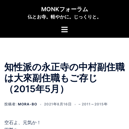
コ
MONKフォーラム
ン
仏とお寺。軽やかに。じっくりと。
テ
ン
ト
ツ
グ
へ
ル
ス
メ
キ
ニ
ッ
知性派の永正寺の中村副住職
ュ
プ
ー
は大來副住職もご存じ
（2015年5月）
投稿者:
MORA-BO
2021年8月16日
– 2011～2015年
空石よ、元気か！