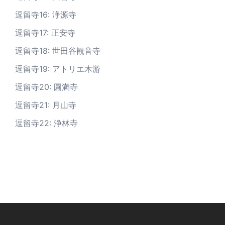
逗留寺16: 浄源寺
逗留寺17: 正安寺
逗留寺18: 世田谷観音寺
逗留寺19: アトリエ木游
逗留寺20: 圓満寺
逗留寺21: 月山寺
逗留寺22: 浄林寺