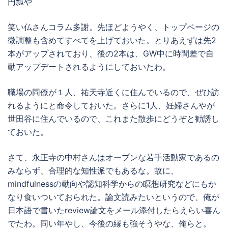
円瓢や
笑い仏さんコラム多謝。先ほどようやく、トップページの
微調整も含めてすべてを上げておいた。とりあえずは先2
本がアップされており、後の2本は、GW中に時間差で自
動アップデートされるようにしておいたわ。
職場の同僚が１人、祐天寺近くに住んでいるので、ぜひ訪
れるようにと命令しておいた。さらに1人、妊婦さんやが
世田谷に住んでいるので、これまた散歩にどうぞと勧誘し
ておいた。
さて、永正寺の中村さんはオープンな若手活動家であるの
みならず、合理的な知性派でもあるな。故に、
mindfulnessの動向や認知科学からの瞑想研究などにもか
なり食いついておられた。論文読みたいというので、俺が
日本語で書いたreview論文をメール添付したらえらい喜ん
でたわ。同い年やし、今後の縁も強そうやな、俺らと。