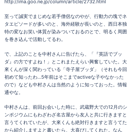
http://ima.goo.ne.jp/column/article/2732.html
至って誠実でまじめな若手僧侶なのやが、行動力の塊でネ
タエピソードが多いのと、海外経験が長いのと、西日本独
特の変なお笑い体質が染みついておるのとで、明るく周囲
を巻き込んで活動してるわ。
で、上記のことを中村さんに告げたら、「『英語でブッ
ダ』の方ですよね！」とこれまたえらい興奮していた。大
來くんが深く関わっている「寺子屋ブッダ」（それも今回
初めて知ったわ…5年前はそこまでactiveな子やなかった
ので）なども中村さんは当然のように知っておった。情報
通やな。
中村さんは、前回お会いした時に、武蔵野大での12月のシ
ンポジウムにもわざわざ名古屋から友人と共に行きますと
言うてくれていたが、大來くんも絶対行きますと言うてた
から紹介しますよと書いたら、大喜びしてくれた。なん