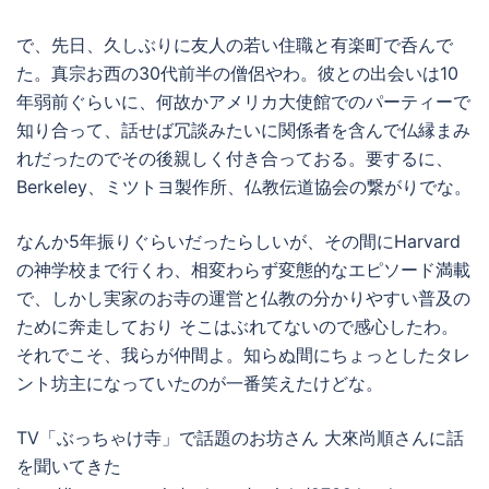
で、先日、久しぶりに友人の若い住職と有楽町で呑んで
た。真宗お西の30代前半の僧侶やわ。彼との出会いは10
年弱前ぐらいに、何故かアメリカ大使館でのパーティーで
知り合って、話せば冗談みたいに関係者を含んで仏縁まみ
れだったのでその後親しく付き合っておる。要するに、
Berkeley、ミツトヨ製作所、仏教伝道協会の繋がりでな。
なんか5年振りぐらいだったらしいが、その間にHarvard
の神学校まで行くわ、相変わらず変態的なエピソード満載
で、しかし実家のお寺の運営と仏教の分かりやすい普及の
ために奔走しており そこはぶれてないので感心したわ。
それでこそ、我らが仲間よ。知らぬ間にちょっとしたタレ
ント坊主になっていたのが一番笑えたけどな。
TV「ぶっちゃけ寺」で話題のお坊さん 大來尚順さんに話
を聞いてきた