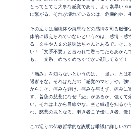
とってとても大事な感覚であり、より素早い surviv
に繋がる。それが壊れているのは、危機的や。
その辺りは扁桃体や海馬などの感情を司る脳部
体的に鍛えられていないというのは、感情・感
る。文学や人文の意味はちゃんとあるで。そこ
い！「文系不要」と言われて黙ってたらあかんで、まじ 
も、「文系」めちゃめちゃでかい顔してるで！
「痛み」を知らないというのは、「強い」とは
過ぎるな。それはただの「感覚のマヒ」や。強い
からこそ、痛みを避け、痛みを与えず、痛みに
す。菩薩の慈悲になぜ「悲」があるか。強くて
い。それは上から目線やな。空と縁起を知るからこ
れ、慈悲の塊となる。弱き者こそ優しき者。優
この辺りの仏教哲学的な説明は唯識に詳しいの