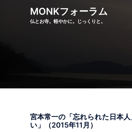
コ
MONKフォーラム
ン
テ
仏とお寺。軽やかに。じっくりと。
ン
ツ
へ
ス
キ
ッ
プ
宮本常一の「忘れられた日本人
い」（2015年11月）