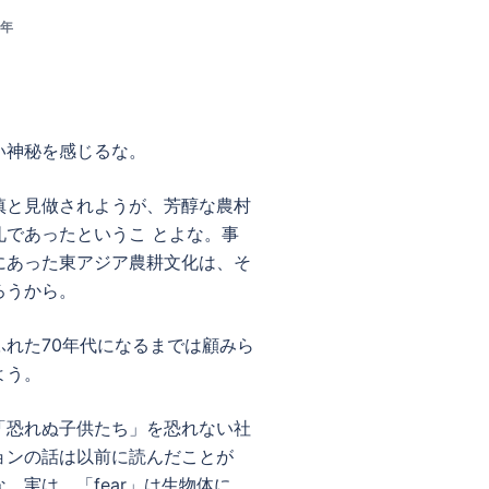
5年
い神秘を感じるな。
慎と見做されようが、芳醇な農村
であったというこ とよな。事
にあった東アジア農耕文化は、そ
ろうから。
れた70年代になるまでは顧みら
よう。
「恐れぬ子供たち」を恐れない社
ョンの話は以前に読んだことが
。実は、「fear」は生物体に