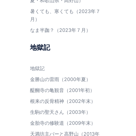
夏・和歌山県・高野山）
暑くても、寒くても（2023年７
月）
なま半跏？（2023年７月）
地獄記
地獄記
金勝山の雷雨（2000年夏）
醍醐寺の亀観音（2001年初）
根来の反骨精神（2002年末）
生駒の聖天さん（2003年）
金胎寺の修験道（2009年末）
天満坊主バーと高野山（2013年