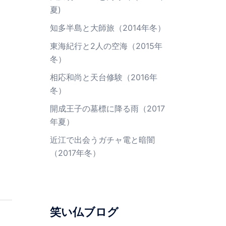
夏)
知多半島と大師旅（2014年冬）
東海紀行と2人の空海（2015年
冬）
相応和尚と天台修験（2016年
冬）
開成王子の墓標に降る雨（2017
年夏）
近江で出会うガチャ電と暗闇
（2017年冬）
笑い仏ブログ