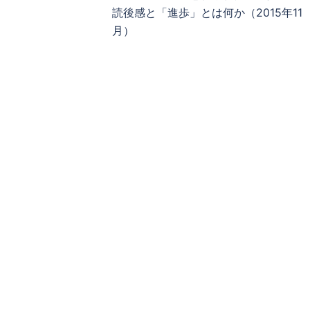
稿
読後感と「進歩」とは何か（2015年11
ナ
月）
ビ
ゲ
ー
シ
ョ
ン