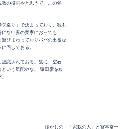
仏教の役割やと思うで、この領
寺院巡り」で決まっており、我も
特にない妻の実家におっても
と遊びまわっておりパパの出番な
らに回しておる。
と認識されておる。故に、空石
という気配やな。 猿田彦を攻
ぞ。
懐かしの 「家栽の人」と宮本常一