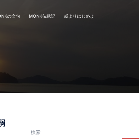
ONKの文句
MONK仏縁記
戒よりはじめよ
弱
検索