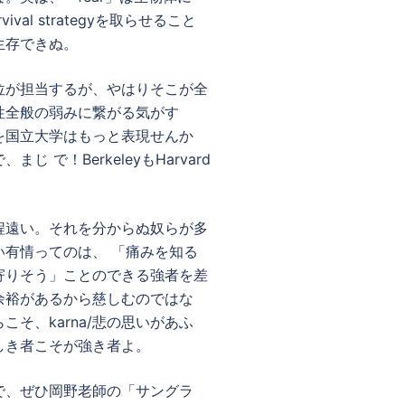
al strategyを取らせること
生存できぬ。
位が担当するが、やはりそこが全
性全般の弱みに繋がる気がす
を国立大学はもっと表現せんか
で！BerkeleyもHarvard
程遠い。それを分からぬ奴らが多
有情ってのは、 「痛みを知る
寄りそう」ことのできる強者を差
余裕があるから慈しむのではな
そ、karna/悲の思いがあふ
しき者こそが強き者よ。
で、ぜひ岡野老師の「サングラ