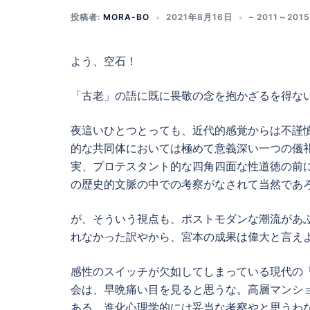
投稿者:
MORA-BO
2021年8月16日
– 2011～201
よう、空石！
「古老」の語に既に畏敬の念を抱かざるを得な
夜這いひとつとっても、近代的感覚からは不謹
的な共同体においては極めて意義深い一つの儀礼
実、プロテスタント的な四角四面な性道徳の前
の歴史的文脈の中での考察がなされて当然であ
が、そういう視点も、ポストモダンな潮流があふ
れなかった訳やから、宮本の成果は偉大と言え
感性のスイッチが欠如してしまっている現代の
会は、早晩痛い目を見ると思うな。高層マンシ
ある。進化心理学的には妥当な考察やと思うわな