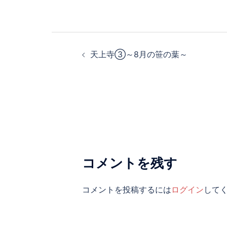
投
天上寺③～8月の笹の葉～
稿
ナ
ビ
ゲ
ー
シ
コメントを残す
ョ
ン
コメントを投稿するには
ログイン
して