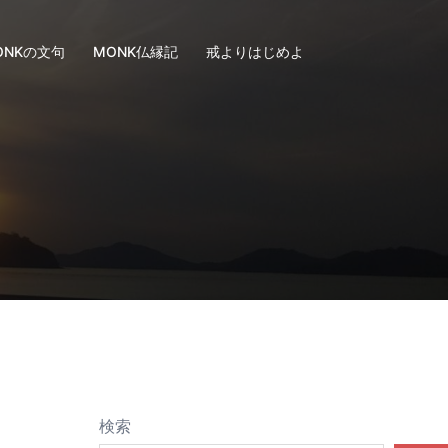
ONKの文句
MONK仏縁記
戒よりはじめよ
検索