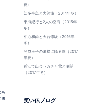
夏)
知多半島と大師旅（2014年冬）
東海紀行と2人の空海（2015年
冬）
相応和尚と天台修験（2016年
冬）
開成王子の墓標に降る雨（2017
年夏）
近江で出会うガチャ電と暗闇
（2017年冬）
のあ
に勝
笑い仏ブログ