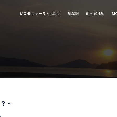
MONKフォーラムの説明
地獄記
町の巡礼地
M
？～
寺