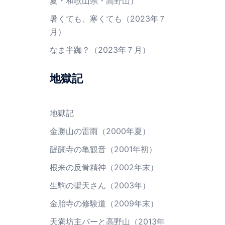
夏・和歌山県・高野山）
暑くても、寒くても（2023年７
月）
なま半跏？（2023年７月）
地獄記
地獄記
金勝山の雷雨（2000年夏）
醍醐寺の亀観音（2001年初）
根来の反骨精神（2002年末）
生駒の聖天さん（2003年）
金胎寺の修験道（2009年末）
天満坊主バーと高野山（2013年