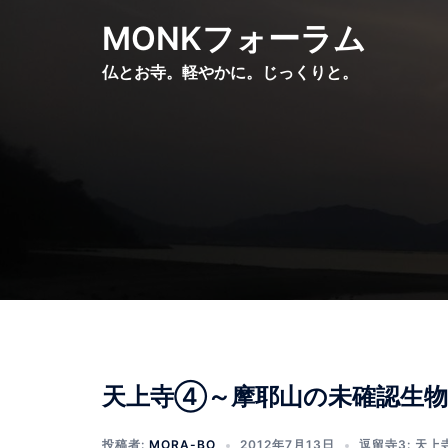
コ
MONKフォーラム
ン
テ
仏とお寺。軽やかに。じっくりと。
ン
ツ
へ
ス
キ
ッ
プ
天上寺④～摩耶山の未確認生物
投稿者:
MORA-BO
2012年7月13日
逗留寺3: 天上