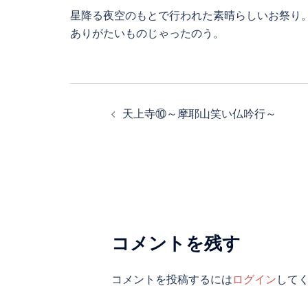
星降る夜空のもとで行われた素晴らしいお祭り
ありがたいものじゃったのう。
投
天上寺⑩～摩耶山笑い仏吟行～
稿
ナ
ビ
ゲ
ー
シ
コメントを残す
ョ
コメントを投稿するには
ログイン
して
ン