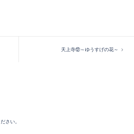
。
天上寺⑫～ゆうすげの花～
ください。