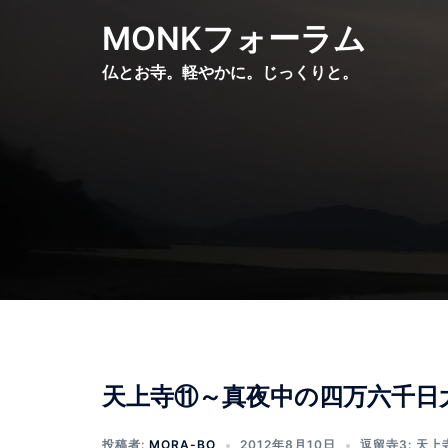
コ
MONKフォーラム
ン
テ
仏とお寺。軽やかに。じっくりと。
ン
ツ
へ
ス
キ
ッ
プ
天上寺⑪～真夜中の四万六千日
投稿者:
MORA-BO
2012年8月10日
逗留寺3: 天上