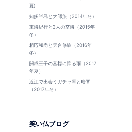
夏)
知多半島と大師旅（2014年冬）
東海紀行と2人の空海（2015年
冬）
相応和尚と天台修験（2016年
冬）
開成王子の墓標に降る雨（2017
年夏）
近江で出会うガチャ電と暗闇
（2017年冬）
笑い仏ブログ