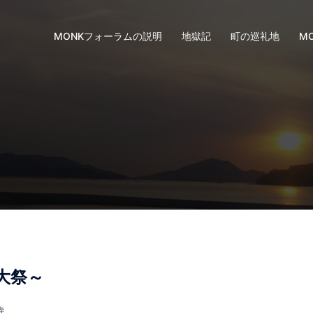
MONKフォーラムの説明
地獄記
町の巡礼地
M
大祭～
寺