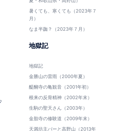
夏・和歌山県・高野山）
暑くても、寒くても（2023年７
月）
なま半跏？（2023年７月）
地獄記
地獄記
金勝山の雷雨（2000年夏）
醍醐寺の亀観音（2001年初）
根来の反骨精神（2002年末）
心
生駒の聖天さん（2003年）
金胎寺の修験道（2009年末）
天満坊主バーと高野山（2013年