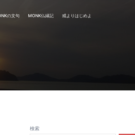
ONKの文句
MONK仏縁記
戒よりはじめよ
検索