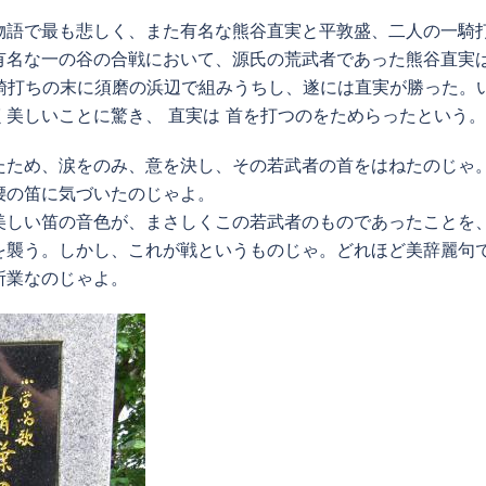
物語で最も悲しく、また有名な熊谷直実と平敦盛、二人の一騎
有名な一の谷の合戦において、源氏の荒武者であった熊谷直実
騎打ちの末に須磨の浜辺で組みうちし、遂には直実が勝った。
美しいことに驚き、 直実は 首を打つのをためらったという。
たため、涙をのみ、意を決し、その若武者の首をはねたのじゃ
腰の笛に気づいたのじゃよ。
美しい笛の音色が、まさしくこの若武者のものであったことを
を襲う。しかし、これが戦というものじゃ。どれほど美辞麗句
所業なのじゃよ。