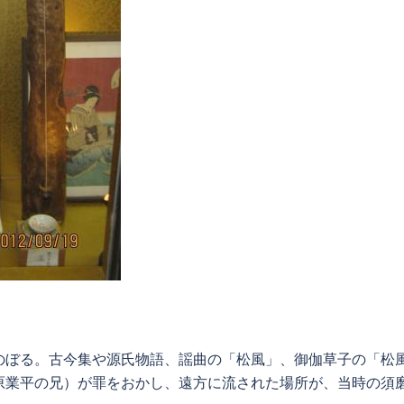
のぼる。古今集や源氏物語、謡曲の「松風」、御伽草子の「松
原業平の兄）が罪をおかし、遠方に流された場所が、当時の須