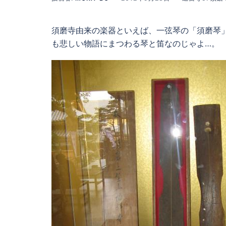
—
ˆ‚ÌŠyŠí‚Æ‚¢
‚¦‚ÎAˆêŒ·‹Õ‚Ìu{–‹Õv‚Æ¬Ž}
須磨寺由来の楽器といえば、一弦琴の「須磨琴
‚Ì“JA’ÊÌuÂ
も悲しい物語にまつわる琴と笛なのじゃよ…。
—
t‚Ì“Jv‚¶‚á‚ë‚¤
‚ÈBŽÀ‚Í‚Ç‚¿‚ç‚àA‚Æ‚Ä‚à”ß‚µ‚¢•¨Œê‚É‚Ü‚Â‚í‚é‹Õ‚Æ“J‚