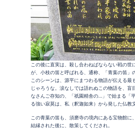
この後に直実は、殺し合わねばならない戦の世
が、小枝の笛と呼ばれる、通称、「青葉の笛」
このシーンは、源平にまつわる物語が伝える最
じゃろうな。涙なしでは語れぬこの物語を、盲
なさんご存知の、「祇園精舎の…」で始まる「
る強い寂莫は、私（釈迦如来）から発した仏教
この青葉の笛も、須磨寺の境内にある宝物館に
結縁された後に、散策してくだされ。