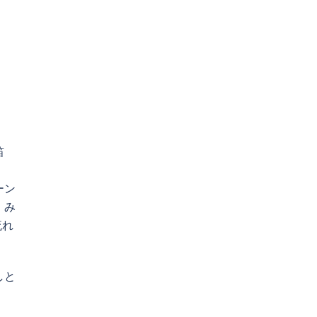
笛
ーン
。み
流れ
しと