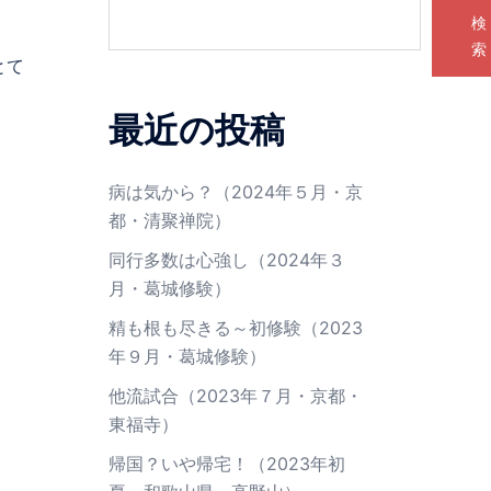
検
索
とて
最近の投稿
病は気から？（2024年５月・京
都・清聚禅院）
同行多数は心強し（2024年３
月・葛城修験）
精も根も尽きる～初修験（2023
年９月・葛城修験）
他流試合（2023年７月・京都・
東福寺）
帰国？いや帰宅！（2023年初