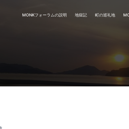
MONKフォーラムの説明
地獄記
町の巡礼地
M
～
寺