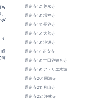
逗留寺12: 尊永寺
打ち
は、
逗留寺13: 増福寺
いざ
逗留寺14: 長谷寺
逗留寺15: 大善寺
。そ
逗留寺16: 浄源寺
、瞬
逗留寺17: 正安寺
で飾
逗留寺18: 世田谷観音寺
逗留寺19: アトリエ木游
逗留寺20: 圓満寺
逗留寺21: 月山寺
逗留寺22: 浄林寺