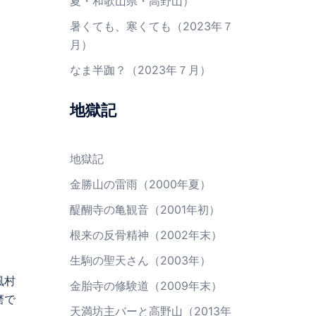
夏・和歌山県・高野山）
暑くても、寒くても（2023年７
月）
なま半跏？（2023年７月）
地獄記
地獄記
金勝山の雷雨（2000年夏）
醍醐寺の亀観音（2001年初）
根来の反骨精神（2002年末）
生駒の聖天さん（2003年）
風村
金胎寺の修験道（2009年末）
磨で
天満坊主バーと高野山（2013年