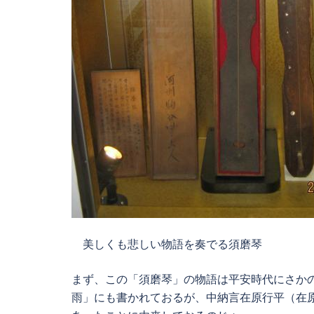
美しくも悲しい物語を奏でる須磨琴
まず、この「須磨琴」の物語は平安時代にさか
雨」にも書かれておるが、中納言在原行平（在