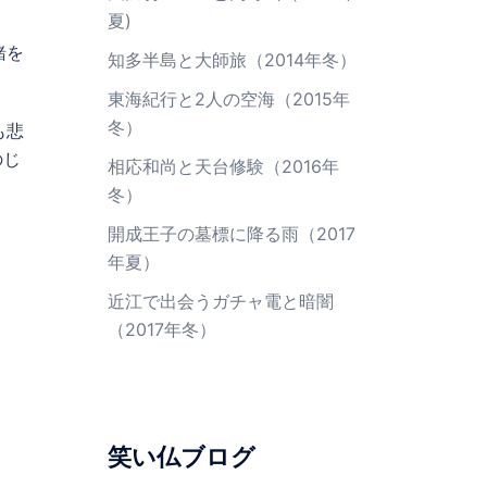
夏)
緒を
知多半島と大師旅（2014年冬）
東海紀行と2人の空海（2015年
冬）
も悲
のじ
相応和尚と天台修験（2016年
冬）
開成王子の墓標に降る雨（2017
年夏）
近江で出会うガチャ電と暗闇
（2017年冬）
笑い仏ブログ