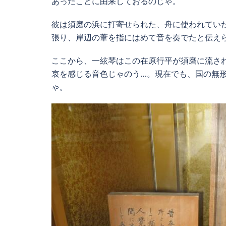
あったことに由来しておるのじゃ。
彼は須磨の浜に打寄せられた、舟に使われてい
張り、岸辺の葦を指にはめて音を奏でたと伝え
ここから、一絃琴はこの在原行平が須磨に流さ
哀を感じる音色じゃのう…。現在でも、国の無
ゃ。