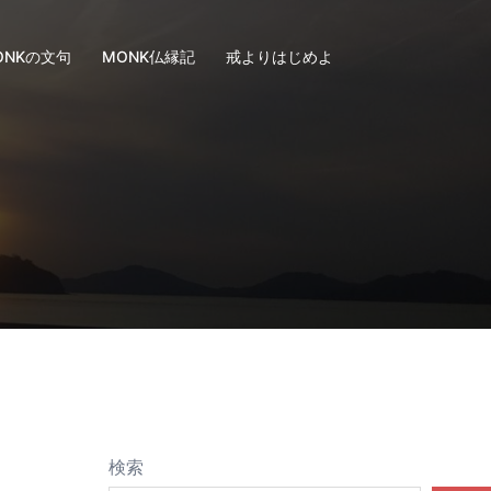
ONKの文句
MONK仏縁記
戒よりはじめよ
検索