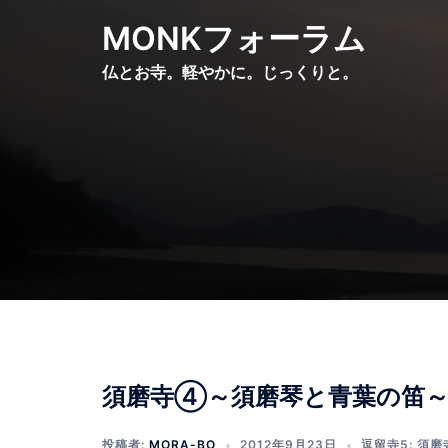
コ
MONKフォーラム
ン
テ
仏とお寺。軽やかに。じっくりと。
ン
ツ
へ
ス
キ
ッ
プ
{–
須磨寺④～須磨琴と青葉の笛
Ž›—
R
投稿者:
MORA-BO
2012年9月23日
逗留寺5: 須磨