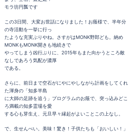
モラ坊円瓢です
この3日間、大変お世話になりました！お蔭様で、半年分
の寺活動を一挙に行っ
たような充実ぶりやね。さすがはMONK野郎ども。納め
MONKもMONK開きも地続きで
やってしまう凶行ぶりに、2015年もまた向かうところ敵
なしであろう気配が濃厚
である。
さらに、前日まで空石がにやにやしながら計画をしてくれ
た渾身の「知多半島
に大師の足跡を追う」プログラムのお蔭で、突っ込みどこ
ろ満載の知多霊場を愛
する心も芽生え、元旦早々縁起がよいことこの上なし。
で、生せんべい。美味！驚き！子供たちも「おいしい！」