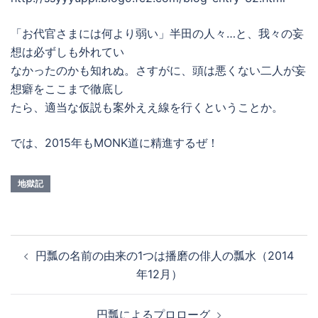
「お代官さまには何より弱い」半田の人々…と、我々の妄
想は必ずしも外れてい
なかったのかも知れぬ。さすがに、頭は悪くない二人が妄
想癖をここまで徹底し
たら、適当な仮説も案外ええ線を行くということか。
では、2015年もMONK道に精進するぜ！
地獄記
投
円瓢の名前の由来の1つは播磨の俳人の瓢水（2014
稿
年12月）
ナ
ビ
円瓢によるプロローグ