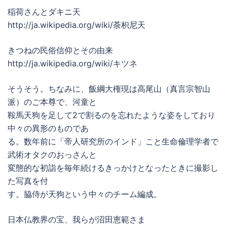
稲荷さんとダキニ天
http://ja.wikipedia.org/wiki/荼枳尼天
きつねの民俗信仰とその由来
http://ja.wikipedia.org/wiki/キツネ
そうそう。ちなみに、飯綱大権現は高尾山（真言宗智山
派）のご本尊で、河童と
鞍馬天狗を足して2で割るのを忘れたような姿をしており
中々の異形のものであ
る。数年前に「帝人研究所のインド」こと生命倫理学者で
武術オタクのおっさんと
変態的な初詣を毎年続けるきっかけとなったときに撮影し
た写真を付
す。脇侍が天狗という中々のチーム編成。
日本仏教界の宝、我らが沼田恵範さま