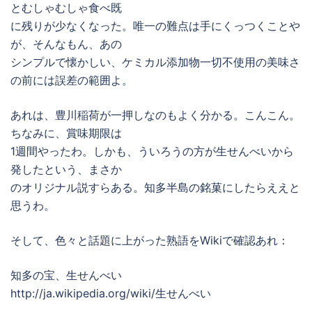
とむしゃむしゃ食べ既
に残りが少なくなった。唯一の難点は手にくっつくことや
が、そんなもん、あの
シンプルで懐かしい、ケミカル添加物一切不使用の美味さ
の前には誤差の範囲よ。
あれは、豊川稲荷が一押しなのもよく分かる。こんこん。
ちなみに、賞味期限は
1週間やったわ。しかも、ういろうの方が生せんべいから
発したという、まさか
のオリジナル説すらある。知多半島の銘菓にしたらええと
思うわ。
そして、色々と話題に上がった熟語をWikiで確認あれ：
知多の宝、生せんべい
http://ja.wikipedia.org/wiki/生せんべい