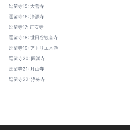
逗留寺15: 大善寺
逗留寺16: 浄源寺
逗留寺17: 正安寺
逗留寺18: 世田谷観音寺
逗留寺19: アトリエ木游
逗留寺20: 圓満寺
逗留寺21: 月山寺
逗留寺22: 浄林寺