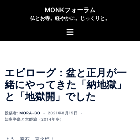
コ
MONKフォーラム
ン
仏とお寺。軽やかに。じっくりと。
テ
ン
ト
ツ
グ
へ
ル
ス
メ
キ
ニ
ッ
エピローグ：盆と正月が一
ュ
プ
ー
緒にやってきた「納地獄」
と「地獄開」でした
投稿者:
MORA-BO
2021年8月15日
知多半島と大師旅（2014年冬）
よう、空石、直之姫！