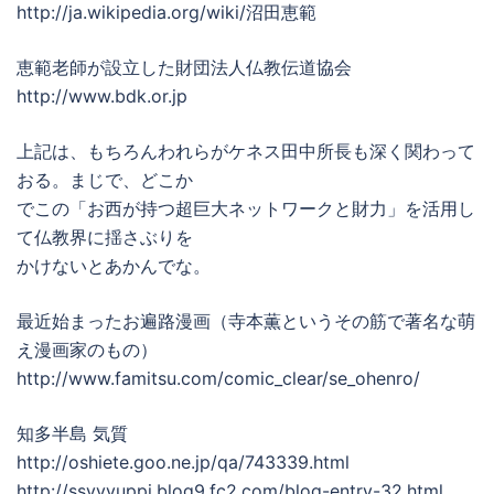
http://ja.wikipedia.org/wiki/沼田恵範
恵範老師が設立した財団法人仏教伝道協会
http://www.bdk.or.jp
上記は、もちろんわれらがケネス田中所長も深く関わって
おる。まじで、どこか
でこの「お西が持つ超巨大ネットワークと財力」を活用し
て仏教界に揺さぶりを
かけないとあかんでな。
最近始まったお遍路漫画（寺本薫というその筋で著名な萌
え漫画家のもの）
http://www.famitsu.com/comic_clear/se_ohenro/
知多半島 気質
http://oshiete.goo.ne.jp/qa/743339.html
http://ssyyyuppi.blog9.fc2.com/blog-entry-32.html