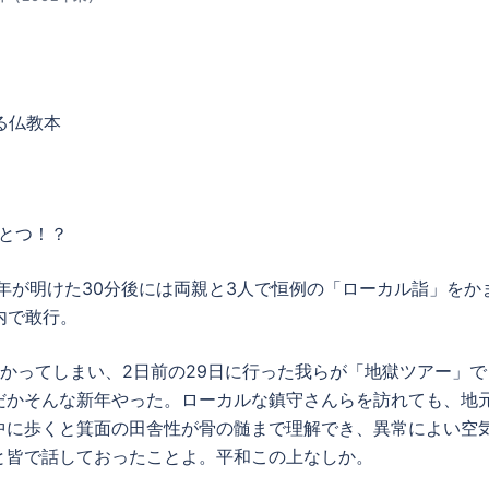
いる仏教本
ひとつ！？
、年が明けた30分後には両親と3人で恒例の「ローカル詣」をか
内で敢行。
かってしまい、2日前の29日に行った我らが「地獄ツアー」で
だかそんな新年やった。ローカルな鎮守さんらを訪れても、地
中に歩くと箕面の田舎性が骨の髄まで理解でき、異常によい空
と皆で話しておったことよ。平和この上なしか。