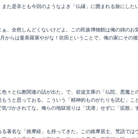
。また是非とも今回のようなよき「仏縁」に囲まれる旅にした
まぁ、全然しんどくないけどよ。この民族博物館は俺の姉のお
3月からは曼荼羅展やがな！吹田ということで、俺の家にその
に色々と仏教関連の話が出た。で、岩波文庫の「仏陀、悪魔と
読もうと思っておる。こういう「精神的ものがたりを読む」こ
で気づかされてな。俺らの地獄巡りは「沈潜」せずに「拡散」
れる著名な「維摩経」も持ってきた。この維摩居士、梵語では