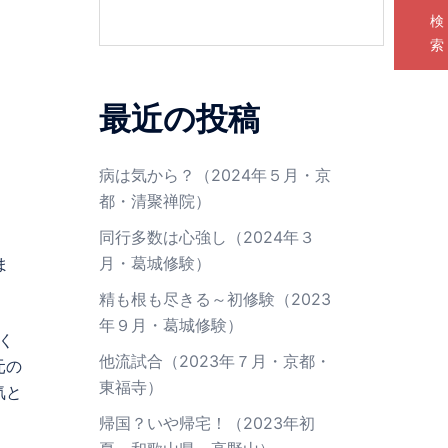
検
索
最近の投稿
病は気から？（2024年５月・京
都・清聚禅院）
同行多数は心強し（2024年３
月・葛城修験）
ま
精も根も尽きる～初修験（2023
年９月・葛城修験）
く
他流試合（2023年７月・京都・
元の
東福寺）
気と
帰国？いや帰宅！（2023年初