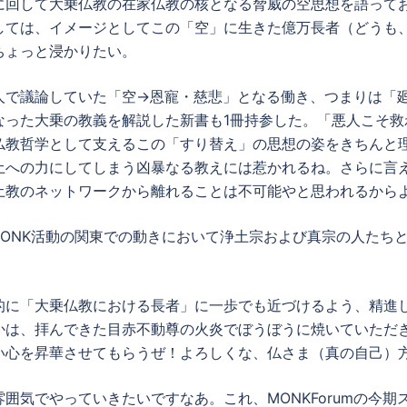
に回して大乗仏教の在家仏教の核となる脅威の空思想を語って
しては、イメージとしてこの「空」に生きた億万長者（どうも
ちょっと浸かりたい。
人で議論していた「空→恩寵・慈悲」となる働き、つまりは「
なった大乗の教義を解説した新書も1冊持参した。「悪人こそ救
仏教哲学として支えるこの「すり替え」の思想の姿をきちんと
土への力にしてしまう凶暴なる教えには惹かれるね。さらに言
土教のネットワークから離れることは不可能やと思われるから
ど後のMONK活動の関東での動きにおいて浄土宗および真宗の人たち
的に「大乗仏教における長者」に一歩でも近づけるよう、精進
かは、拝んできた目赤不動尊の火炎でぼうぼうに焼いていただ
い心を昇華させてもらうぜ！よろしくな、仏さま（真の自己）
囲気でやっていきたいですなあ。これ、MONKForumの今期