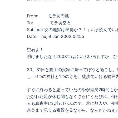
From: モラ坊円瓢
To: モラ坊空石
Subject: 次の地獄は民博か？！；いま読んで
Date: Thu, 9 Jan 2003 02:55
空石よ！
明けましたな！2003年はぶいぶい言わすか、
30、31日と箕面の実家に帰ってぼうと過ごし
し、6つの神社と1つの寺を、徒歩でいける範囲
すぐに終わると思っていたのやが結局2時間もか
たびれた足が休む間もなくさらにくたびれ、何
人も真夜中には行けへんので、常に無人や。夜
奈良まで見える夜景を見ながら、なんだかねぇ