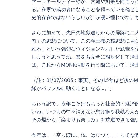
マーラキールティーやが、菩薩や如来を向こう
る。在家で成功者になることを願っている俺と
史的存在ではないらしいが）が凄い憧れでな。
さらに加えて、先日の地獄巡りからの帰路に二
向」の思想について。この浄土教の核思想にも
れる」という強烈なヴィジョンを示した親鸞を
しようと思うてね。悪をも完全に相対化して浄
ば、これからMONK活動を行う際において、浄
（註：01/07/2005：事実、その1.5年ほ
縁がパワフルに動くことになる…。）
ちゅう訳で、今年こそはもちっと社会的・経済
いね。いつもの中々消えない怠け癖や我執なん
その煙から「楽よりも楽しみ」を求道できる強
今年は、「空っぽに、仏、はりつく。」ってな雰