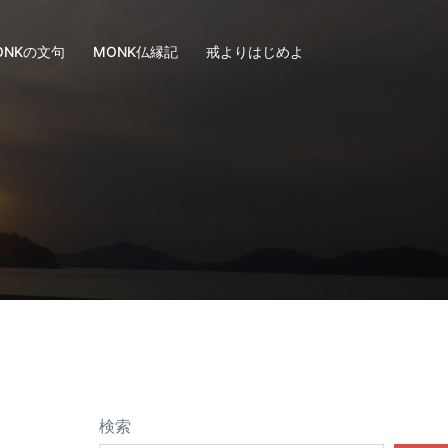
ONKの文句
MONK仏縁記
戒よりはじめよ
検索