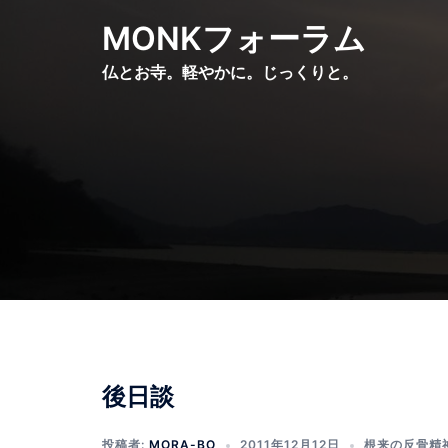
コ
MONKフォーラム
ン
テ
仏とお寺。軽やかに。じっくりと。
ン
ツ
へ
ス
キ
ッ
プ
後日談
投稿者:
MORA-BO
2011年12月12日
根来の反骨精神