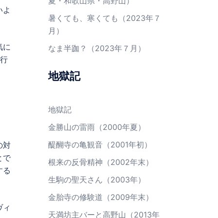
夏・和歌山県・高野山）
いよ
暑くても、寒くても（2023年７
月）
気に
なま半跏？（2023年７月）
後行
地獄記
地獄記
金勝山の雷雨（2000年夏）
醍醐寺の亀観音（2001年初）
の対
とで
根来の反骨精神（2002年末）
する
生駒の聖天さん（2003年）
金胎寺の修験道（2009年末）
ヴィ
天満坊主バーと高野山（2013年