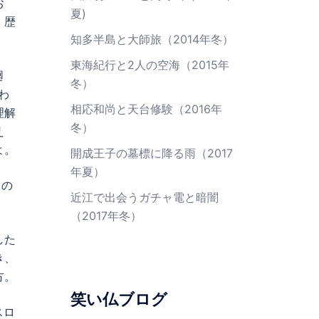
お
夏)
、歴
知多半島と大師旅（2014年冬）
東海紀行と2人の空海（2015年
廻
冬）
わ
相応和尚と天台修験（2016年
理解
冬）
え
よ。
開成王子の墓標に降る雨（2017
年夏）
との
近江で出会うガチャ電と暗闇
（2017年冬）
した
き、
方。
笑い仏ブログ
スロ