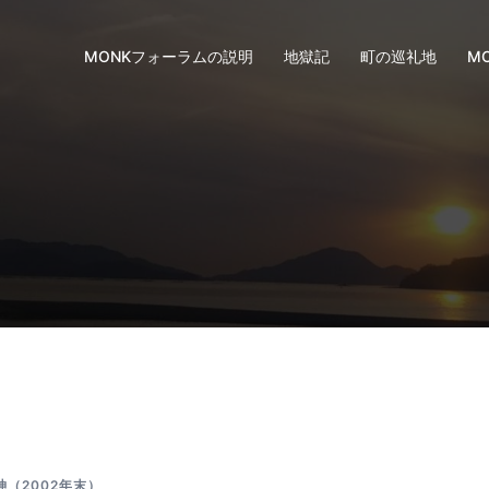
MONKフォーラムの説明
地獄記
町の巡礼地
M
（2002年末）