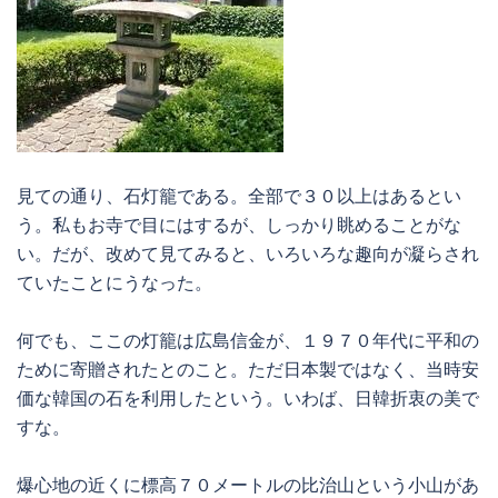
見ての通り、石灯籠である。全部で３０以上はあるとい
う。私もお寺で目にはするが、しっかり眺めることがな
い。だが、改めて見てみると、いろいろな趣向が凝らされ
ていたことにうなった。
何でも、ここの灯籠は広島信金が、１９７０年代に平和の
ために寄贈されたとのこと。ただ日本製ではなく、当時安
価な韓国の石を利用したという。いわば、日韓折衷の美で
すな。
爆心地の近くに標高７０メートルの比治山という小山があ