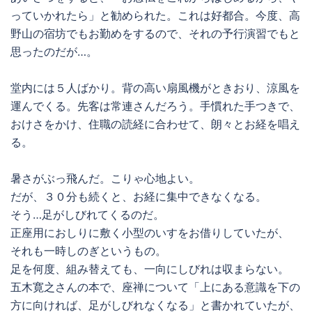
っていかれたら」と勧められた。これは好都合。今度、高
野山の宿坊でもお勤めをするので、それの予行演習でもと
思ったのだが…。
堂内には５人ばかり。背の高い扇風機がときおり、涼風を
運んでくる。先客は常連さんだろう。手慣れた手つきで、
おけさをかけ、住職の読経に合わせて、朗々とお経を唱え
る。
暑さがぶっ飛んだ。こりゃ心地よい。
だが、３０分も続くと、お経に集中できなくなる。
そう…足がしびれてくるのだ。
正座用におしりに敷く小型のいすをお借りしていたが、
それも一時しのぎというもの。
足を何度、組み替えても、一向にしびれは収まらない。
五木寛之さんの本で、座禅について「上にある意識を下の
方に向ければ、足がしびれなくなる」と書かれていたが、