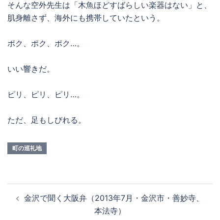
そんな空外先生は「木魚ほどすばらしい楽器はない」と、
肌身離さず、海外にも携帯していたという。
ポク、ポク、ポク…。
いい響きだ。
ピリ、ピリ、ピリ…。
ただ、足もしびれる。
町の巡礼地
投
金沢で聞く大阪弁（2013年7月・金沢市・善妙寺、
稿
本法寺）
ナ