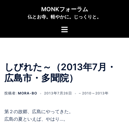
コ
MONKフォーラム
ン
仏とお寺。軽やかに。じっくりと。
テ
ン
ト
ツ
グ
へ
ル
ス
メ
キ
ニ
ッ
しびれた～（2013年7月・
ュ
プ
ー
広島市・多聞院）
投稿者:
MORA-BO
2013年7月26日
– 2010～2013年
第２の故郷、広島にやってきた。
広島の夏といえば、やはり…。