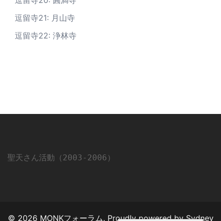
逗留寺20: 圓満寺
逗留寺21: 月山寺
逗留寺22: 浄林寺
聖天さん活動（2003-2006）
© 2026 MONKフォーラム. Proudly powered by
Sydney