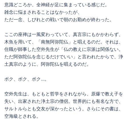
意識どころか、全神経が足に集まっている感じだ。
雑念に悩まされることはなかったが、
ただ一念、しびれとの戦いで朝のお勤めが終わった。
ここの座禅は一風変わっていて、真言宗にもかかわらず、
木魚を用いて、「南無阿弥陀仏」と唱えるのだ。それは、
住職が師事した空外先生が「仏の教えに宗派は関係ない。
ただ阿弥陀仏を念じるだけでいい」と言われたからで、浄
土真宗のように、阿弥陀仏を唱えるのだ。
ポク、ポク、ポク…。
空外先生は、もともと哲学をされながら、原爆で教え子を
失い、出家された浄土宗の僧侶。世界的にも有名な方で、
サルトルらとも交友が深かったという。さらにその書は、
空海級とされる。