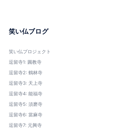
笑い仏ブログ
笑い仏プロジェクト
逗留寺1: 圓教寺
逗留寺2: 鶴林寺
逗留寺3: 天上寺
逗留寺4: 能福寺
逗留寺5: 須磨寺
逗留寺6: 當麻寺
逗留寺7: 元興寺