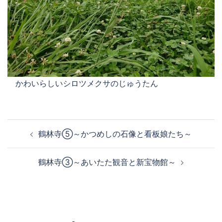
かわいらしいシロツメクサのじゅうたん
投
鶴林寺⑤～かつめしの石像と看板娘たち～
稿
ナ
鶴林寺③～あいたた観音と新宝物館～
ビ
ゲ
ー
シ