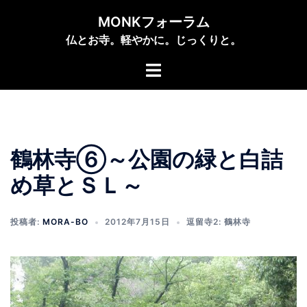
コ
MONKフォーラム
ン
仏とお寺。軽やかに。じっくりと。
テ
ン
ト
ツ
グ
へ
ル
ス
メ
キ
ニ
ッ
鶴林寺⑥～公園の緑と白詰
ュ
プ
ー
め草とＳＬ～
投稿者:
MORA-BO
2012年7月15日
逗留寺2: 鶴林寺